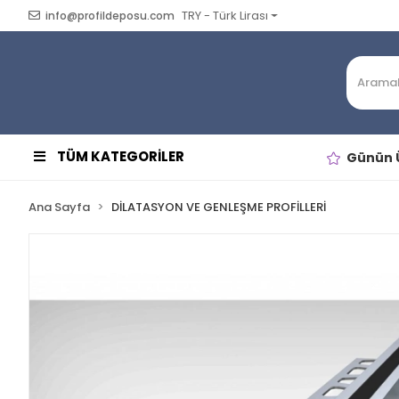
TRY - Türk Lirası
info@profildeposu.com
TÜM KATEGORİLER
Günün Ü
Ana Sayfa
DİLATASYON VE GENLEŞME PROFİLLERİ