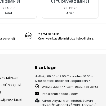
LTI ZEMİN 81
ÜSTÜ DUVAR ZEMİN 81
DLTA5010
DLTU3020
Adet
Adet
7 / 24 DESTEK
a seçeneği
Öneri ve şikayetlerinizi bize iletebilirsiniz.
Bize Ulaşın
Haftaiçi 09:00 - 19:00 Cumartesi 10:00 -
İYE KLİPSLERİ
17:00 saatleri arasında ulaşabilirsiniz.
ER SÜZGEÇLERİ
0452 2 333 444 Gsm: 0532 438 38 63
İ
info@profildeposu.com
ÇİŞ PROFİLLERİ
Adres: Akyazı Mah. Atatürk Bulvarı
No:401/C Altınordu / ORDU Fabrika /