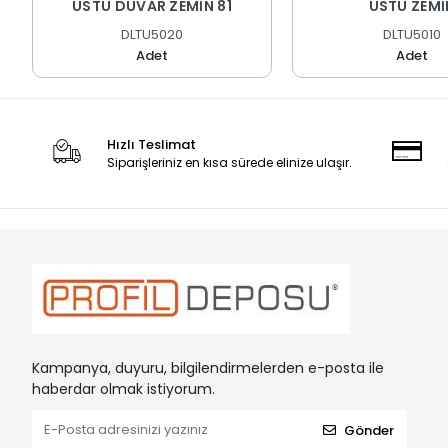
ÜSTÜ DUVAR ZEMİN 81
ÜSTÜ ZEMİ
DLTU5020
DLTU5010
Adet
Adet
Hızlı Teslimat
Siparişleriniz en kısa sürede elinize ulaşır.
Kampanya, duyuru, bilgilendirmelerden e-posta ile
haberdar olmak istiyorum.
Gönder