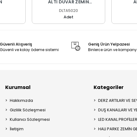
N
ALTI DUVAR ZEMİN
A
DİLATASYON PROFİLİ
DLTA5020
Adet
Güvenli Alışveriş
Geniş Ürün Yelpazesi
Güvenli ve kolay ödeme sistemi
Binlerce ürün ve kampany
Kurumsal
Kategoriler
Hakkımızda
DERZ ARTILARI VE SEV
Gizlilik Sözleşmesi
DUŞ KANALLARI VE Y
Kullanıcı Sözleşmesi
LED KANAL PROFİLLER
İletişim
HALI PARKE ZEMİN GE