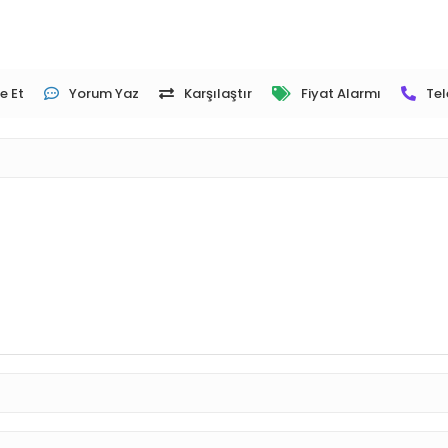
e Et
Yorum Yaz
Karşılaştır
Fiyat Alarmı
Tel