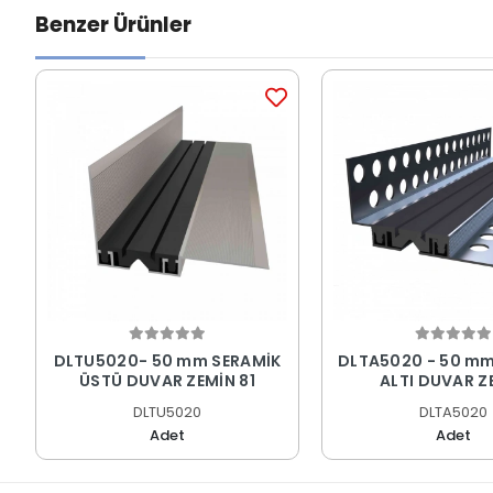
Benzer Ürünler
DLTU5020- 50 mm SERAMİK
DLTA5020 - 50 mm
ÜSTÜ DUVAR ZEMİN 81
ALTI DUVAR Z
DİLATASYON PR
DLTU5020
DLTA5020
Adet
Adet