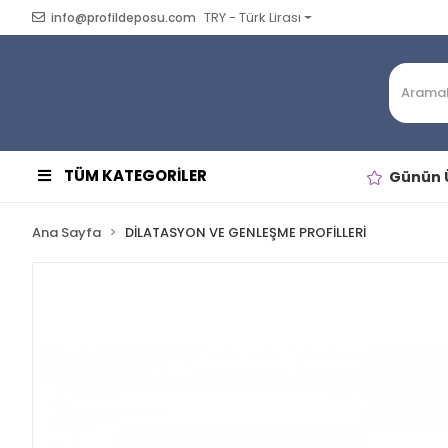
TRY - Türk Lirası
info@profildeposu.com
TÜM KATEGORİLER
Günün Ü
Ana Sayfa
DİLATASYON VE GENLEŞME PROFİLLERİ