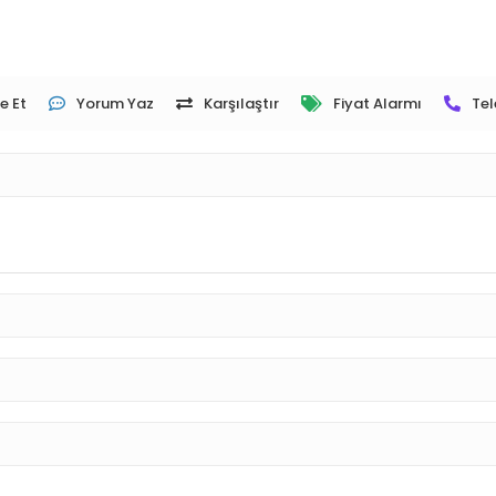
e Et
Yorum Yaz
Karşılaştır
Fiyat Alarmı
Tel