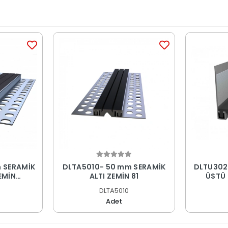
 SERAMİK
DLTA5010- 50 mm SERAMİK
DLTU302
EMİN
ALTI ZEMİN 81
OFİLİ
DLTA5010
Adet