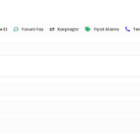
e Et
Yorum Yaz
Karşılaştır
Fiyat Alarmı
Tel