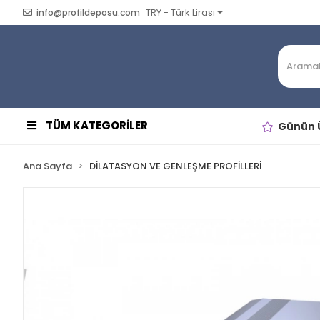
TRY - Türk Lirası
info@profildeposu.com
TÜM KATEGORİLER
Günün Ü
Ana Sayfa
DİLATASYON VE GENLEŞME PROFİLLERİ