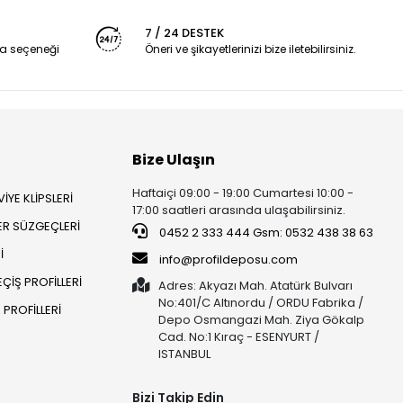
7 / 24 DESTEK
a seçeneği
Öneri ve şikayetlerinizi bize iletebilirsiniz.
Bize Ulaşın
Haftaiçi 09:00 - 19:00 Cumartesi 10:00 -
İYE KLİPSLERİ
17:00 saatleri arasında ulaşabilirsiniz.
ER SÜZGEÇLERİ
0452 2 333 444 Gsm: 0532 438 38 63
İ
info@profildeposu.com
ÇİŞ PROFİLLERİ
Adres: Akyazı Mah. Atatürk Bulvarı
No:401/C Altınordu / ORDU Fabrika /
PROFİLLERİ
Depo Osmangazi Mah. Ziya Gökalp
Cad. No:1 Kıraç - ESENYURT /
ISTANBUL
Bizi Takip Edin