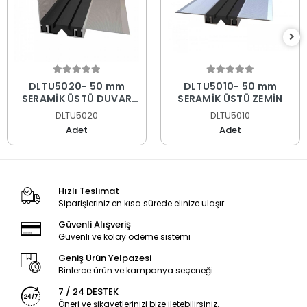
DLTU5020- 50 mm
DLTU5010- 50 mm
SERAMİK ÜSTÜ DUVAR
SERAMİK ÜSTÜ ZEMİN
ZEMİN 81
DLTU5020
DLTU5010
Adet
Adet
Hızlı Teslimat
Siparişleriniz en kısa sürede elinize ulaşır.
Güvenli Alışveriş
Güvenli ve kolay ödeme sistemi
Geniş Ürün Yelpazesi
Binlerce ürün ve kampanya seçeneği
7 / 24 DESTEK
Öneri ve şikayetlerinizi bize iletebilirsiniz.