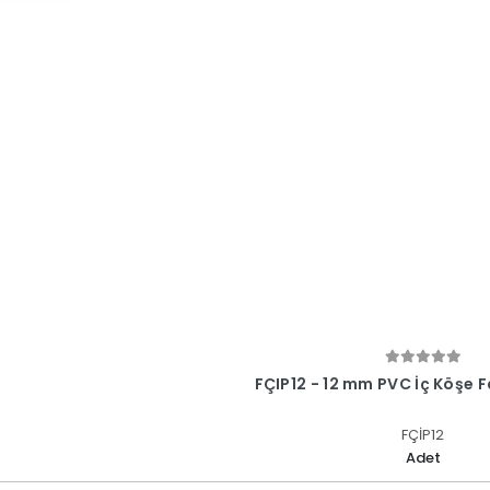
FÇIP12 - 12 mm PVC İç Köşe 
FÇİP12
Adet