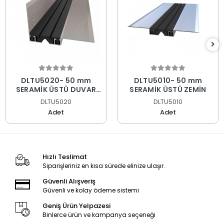
DLTU5020- 50 mm
DLTU5010- 50 mm
SERAMİK ÜSTÜ DUVAR
SERAMİK ÜSTÜ ZEMİN
ZEMİN 81
DLTU5020
DLTU5010
Adet
Adet
Hızlı Teslimat
Siparişleriniz en kısa sürede elinize ulaşır.
Güvenli Alışveriş
Güvenli ve kolay ödeme sistemi
Geniş Ürün Yelpazesi
Binlerce ürün ve kampanya seçeneği