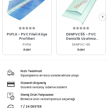
PVFLK - PVC Fileli Köşe
DENPVC55 - PVC
Profilleri
Denizlik Uzatma
Profilleri
PVFLK
DENPVC-55
Adet
Adet
Hızlı Teslimat
Siparişleriniz en kısa sürede elinize ulaşır.
Güvenli Alışveriş
Güvenli ve kolay ödeme sistemi
Geniş Ürün Yelpazesi
Binlerce ürün ve kampanya seçeneği
7 / 24 DESTEK