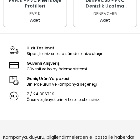
PVFLK - PVC Fileli Köşe
DENPVC55 - PVC
Profilleri
Denizlik Uzatma
Profilleri
PVFLK
DENPVC-55
Adet
Adet
Hızlı Teslimat
Siparişleriniz en kısa sürede elinize ulaşır.
Güvenli Alışveriş
Güvenli ve kolay ödeme sistemi
Geniş Ürün Yelpazesi
Binlerce ürün ve kampanya seçeneği
7 / 24 DESTEK
Öneri ve şikayetlerinizi bize iletebilirsiniz.