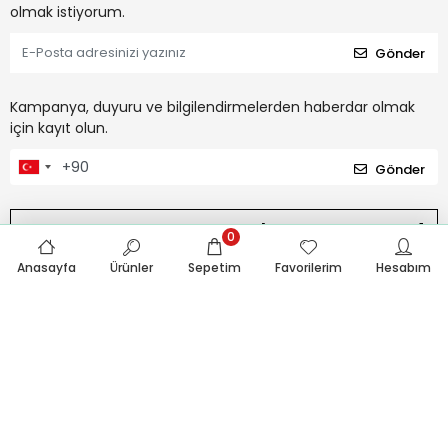
Kampanya, duyuru, bilgilendirmelerden e-posta ile haberdar
olmak istiyorum.
Gönder
Kampanya, duyuru ve bilgilendirmelerden haberdar olmak
için kayıt olun.
0
Gönder
Anasayfa
Ürünler
Sepetim
Favorilerim
Hesabım
Kurumsal
Kategoriler
Bize Ulaşın