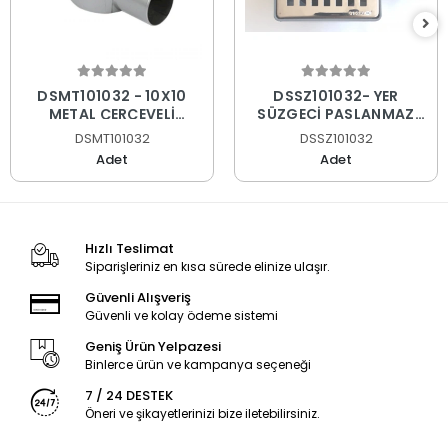
DSMT101032 - 10X10
DSSZ101032- YER
METAL ÇERÇEVELİ
SÜZGECİ PASLANMAZ
YANDAN ÇIKIŞLI YER
SÜPER AYNA Q32
DSMT101032
DSSZ101032
SÜZGECİ PASLANMAZ
Adet
Adet
SÜPER AYNA Q32
Hızlı Teslimat
Siparişleriniz en kısa sürede elinize ulaşır.
Güvenli Alışveriş
Güvenli ve kolay ödeme sistemi
Geniş Ürün Yelpazesi
Binlerce ürün ve kampanya seçeneği
7 / 24 DESTEK
Öneri ve şikayetlerinizi bize iletebilirsiniz.