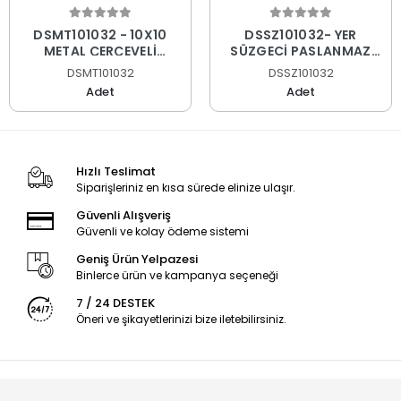
DSMT101032 - 10X10
DSSZ101032- YER
METAL ÇERÇEVELİ
SÜZGECİ PASLANMAZ
YANDAN ÇIKIŞLI YER
SÜPER AYNA Q32
DSMT101032
DSSZ101032
SÜZGECİ PASLANMAZ
Adet
Adet
SÜPER AYNA Q32
Hızlı Teslimat
Siparişleriniz en kısa sürede elinize ulaşır.
Güvenli Alışveriş
Güvenli ve kolay ödeme sistemi
Geniş Ürün Yelpazesi
Binlerce ürün ve kampanya seçeneği
7 / 24 DESTEK
Öneri ve şikayetlerinizi bize iletebilirsiniz.