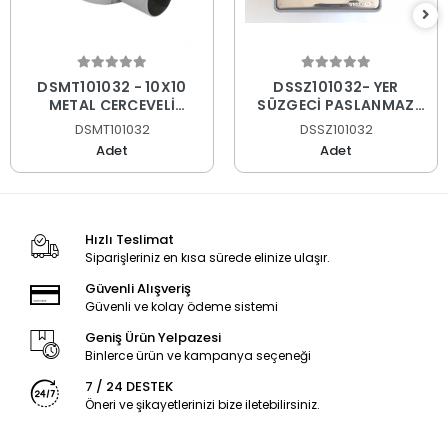
DSMT101032 - 10X10
DSSZ101032- YER
METAL ÇERÇEVELİ
SÜZGECİ PASLANMAZ
YANDAN ÇIKIŞLI YER
SÜPER AYNA Q32
DSMT101032
DSSZ101032
SÜZGECİ PASLANMAZ
Adet
Adet
SÜPER AYNA Q32
Hızlı Teslimat
Siparişleriniz en kısa sürede elinize ulaşır.
Güvenli Alışveriş
Güvenli ve kolay ödeme sistemi
Geniş Ürün Yelpazesi
Binlerce ürün ve kampanya seçeneği
7 / 24 DESTEK
Öneri ve şikayetlerinizi bize iletebilirsiniz.