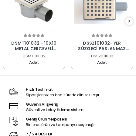
DSMT101032 - 10X10
DSSZ101032- YER
METAL ÇERÇEVELİ
SÜZGECİ PASLANMAZ
YANDAN ÇIKIŞLI YER
SÜPER AYNA Q32
DSMT101032
DSSZ101032
SÜZGECİ PASLANMAZ
Adet
Adet
SÜPER AYNA Q32
Hızlı Teslimat
Siparişleriniz en kısa sürede elinize ulaşır.
Güvenli Alışveriş
Güvenli ve kolay ödeme sistemi
Geniş Ürün Yelpazesi
Binlerce ürün ve kampanya seçeneği
7 / 24 DESTEK