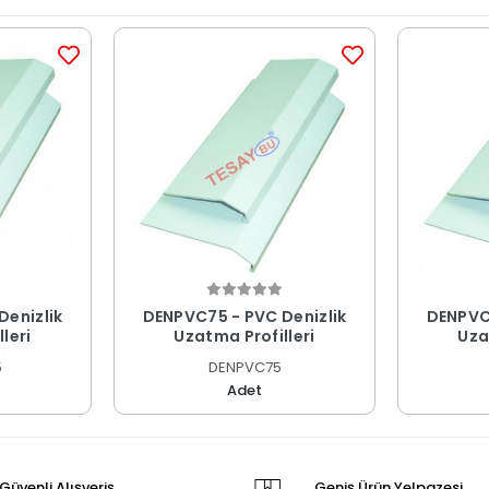
Denizlik
DENPVC75 - PVC Denizlik
DENPVC9
leri
Uzatma Profilleri
Uza
5
DENPVC75
Adet
Güvenli Alışveriş
Geniş Ürün Yelpazesi