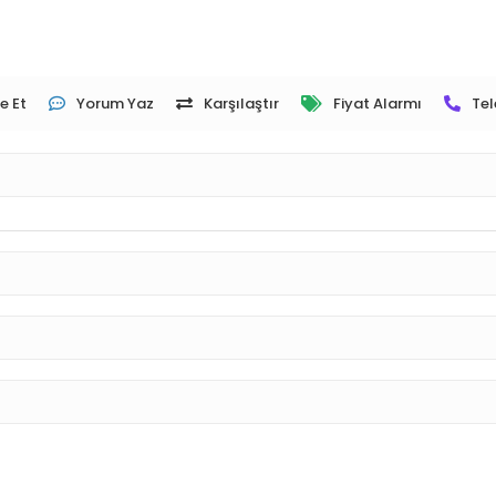
e Et
Yorum Yaz
Karşılaştır
Fiyat Alarmı
Tel