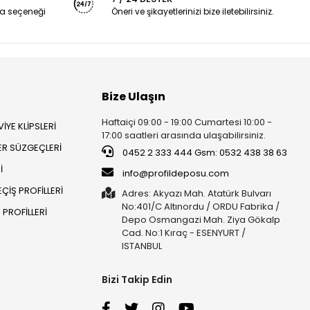
a seçeneği
Öneri ve şikayetlerinizi bize iletebilirsiniz.
Bize Ulaşın
Haftaiçi 09:00 - 19:00 Cumartesi 10:00 -
İYE KLİPSLERİ
17:00 saatleri arasında ulaşabilirsiniz.
ER SÜZGEÇLERİ
0452 2 333 444 Gsm: 0532 438 38 63
İ
info@profildeposu.com
ÇİŞ PROFİLLERİ
Adres: Akyazı Mah. Atatürk Bulvarı
No:401/C Altınordu / ORDU Fabrika /
PROFİLLERİ
Depo Osmangazi Mah. Ziya Gökalp
Cad. No:1 Kıraç - ESENYURT /
ISTANBUL
Bizi Takip Edin