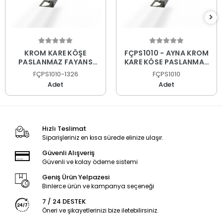
KROM KARE KÖŞE
FÇPS1010 - AYNA KROM
PASLANMAZ FAYANS
KARE KÖŞE PASLANMAZ
PROFİLİ
FAYANS PROFİLİ
FÇPS1010-1326
FÇPS1010
Adet
Adet
Hızlı Teslimat
Siparişleriniz en kısa sürede elinize ulaşır.
Güvenli Alışveriş
Güvenli ve kolay ödeme sistemi
Geniş Ürün Yelpazesi
Binlerce ürün ve kampanya seçeneği
7 / 24 DESTEK
Öneri ve şikayetlerinizi bize iletebilirsiniz.