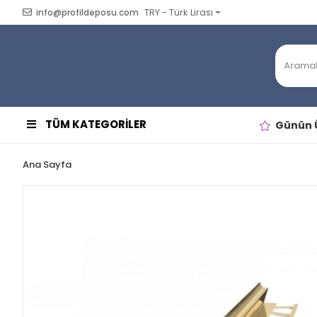
TRY - Türk Lirası
info@profildeposu.com
TÜM KATEGORİLER
Günün Ü
Ana Sayfa