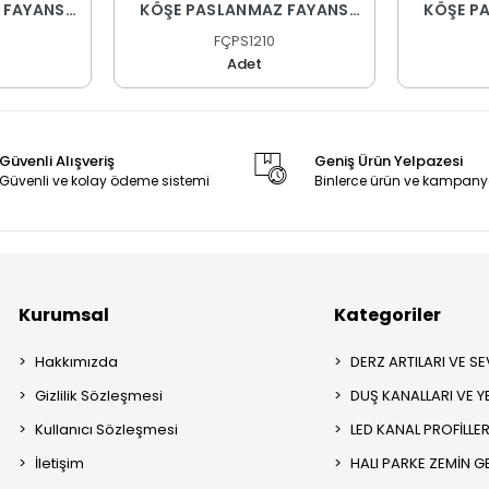
 FAYANS
KÖŞE PASLANMAZ FAYANS
KÖŞE P
PROFİLİ
FÇPS1210
Adet
Güvenli Alışveriş
Geniş Ürün Yelpazesi
Güvenli ve kolay ödeme sistemi
Binlerce ürün ve kampany
Kurumsal
Kategoriler
Hakkımızda
DERZ ARTILARI VE SEV
Gizlilik Sözleşmesi
DUŞ KANALLARI VE Y
Kullanıcı Sözleşmesi
LED KANAL PROFİLLER
İletişim
HALI PARKE ZEMİN GE