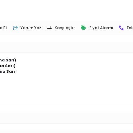
e Et
Yorum Yaz
Karşılaştır
Fiyat Alarmı
Tel
na Sarı)
na Sarı)
na Sarı