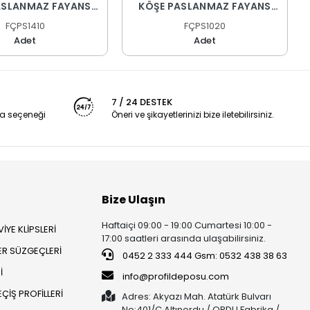
ASLANMAZ FAYANS
KÖŞE PASLANMAZ FAYANS
PROFİLİ
PROFİLİ
FÇPS1410
FÇPS1020
Adet
Adet
7 / 24 DESTEK
a seçeneği
Öneri ve şikayetlerinizi bize iletebilirsiniz.
Bize Ulaşın
Haftaiçi 09:00 - 19:00 Cumartesi 10:00 -
İYE KLİPSLERİ
17:00 saatleri arasında ulaşabilirsiniz.
ER SÜZGEÇLERİ
0452 2 333 444 Gsm: 0532 438 38 63
İ
info@profildeposu.com
ÇİŞ PROFİLLERİ
Adres: Akyazı Mah. Atatürk Bulvarı
No:401/C Altınordu / ORDU Fabrika /