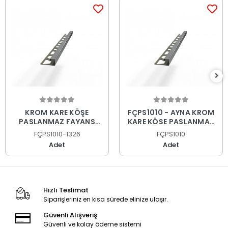
KROM KARE KÖŞE
FÇPS1010 - AYNA KROM
PASLANMAZ FAYANS
KARE KÖŞE PASLANMAZ
PROFİLİ
FAYANS PROFİLİ
FÇPS1010-1326
FÇPS1010
Adet
Adet
Hızlı Teslimat
Siparişleriniz en kısa sürede elinize ulaşır.
Güvenli Alışveriş
Güvenli ve kolay ödeme sistemi