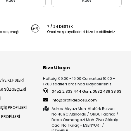
Adet
Adet
7 / 24 DESTEK
a seçeneği
Öneri ve şikayetlerinizi bize iletebilirsiniz.
Bize Ulaşın
Haftaiçi 09:00 - 19:00 Cumartesi 10:00 -
İYE KLİPSLERİ
17:00 saatleri arasında ulaşabilirsiniz.
ER SÜZGEÇLERİ
0452 2 333 444 Gsm: 0532 438 38 63
İ
info@profildeposu.com
ÇİŞ PROFİLLERİ
Adres: Akyazı Mah. Atatürk Bulvarı
No:401/C Altınordu / ORDU Fabrika /
PROFİLLERİ
Depo Osmangazi Mah. Ziya Gökalp
Cad. No:1 Kıraç - ESENYURT /
ISTANBUL