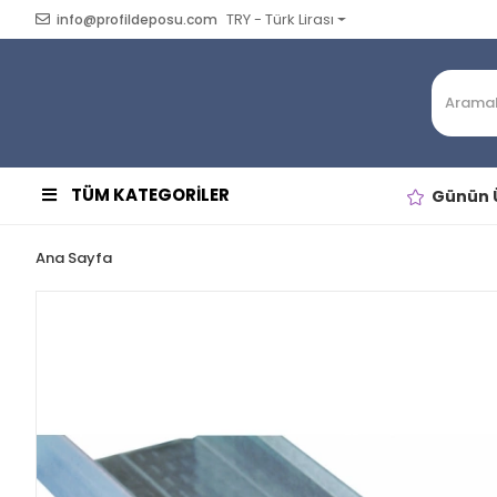
TRY - Türk Lirası
info@profildeposu.com
TÜM KATEGORİLER
Günün Ü
Ana Sayfa