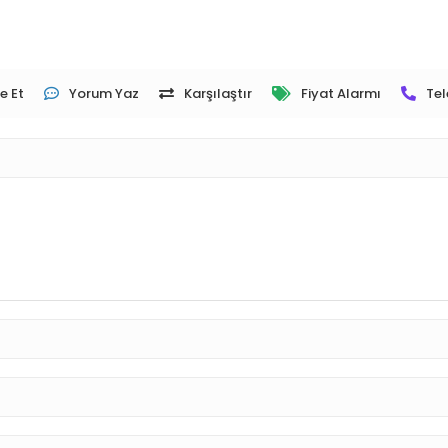
e Et
Yorum Yaz
Karşılaştır
Fiyat Alarmı
Tel