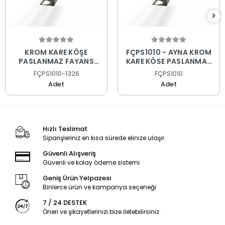
KROM KARE KÖŞE
FÇPS1010 - AYNA KROM
PASLANMAZ FAYANS
KARE KÖŞE PASLANMAZ
PROFİLİ
FAYANS PROFİLİ
FÇPS1010-1326
FÇPS1010
Adet
Adet
Hızlı Teslimat
Siparişleriniz en kısa sürede elinize ulaşır.
Güvenli Alışveriş
Güvenli ve kolay ödeme sistemi
Geniş Ürün Yelpazesi
Binlerce ürün ve kampanya seçeneği
7 / 24 DESTEK
Öneri ve şikayetlerinizi bize iletebilirsiniz.