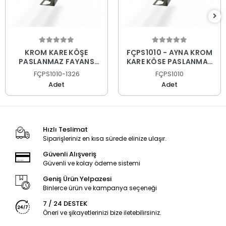
KROM KARE KÖŞE
FÇPS1010 - AYNA KROM
PASLANMAZ FAYANS
KARE KÖŞE PASLANMAZ
PROFİLİ
FAYANS PROFİLİ
FÇPS1010-1326
FÇPS1010
Adet
Adet
Hızlı Teslimat
Siparişleriniz en kısa sürede elinize ulaşır.
Güvenli Alışveriş
Güvenli ve kolay ödeme sistemi
Geniş Ürün Yelpazesi
Binlerce ürün ve kampanya seçeneği
7 / 24 DESTEK
Öneri ve şikayetlerinizi bize iletebilirsiniz.