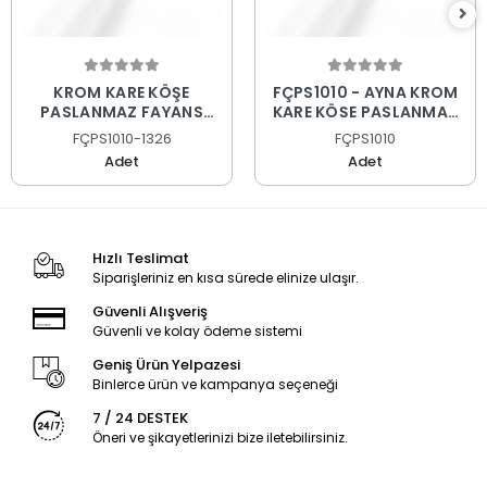
KROM KARE KÖŞE
FÇPS1010 - AYNA KROM
PASLANMAZ FAYANS
KARE KÖŞE PASLANMAZ
PROFİLİ
FAYANS PROFİLİ
FÇPS1010-1326
FÇPS1010
Adet
Adet
Hızlı Teslimat
Siparişleriniz en kısa sürede elinize ulaşır.
Güvenli Alışveriş
Güvenli ve kolay ödeme sistemi
Geniş Ürün Yelpazesi
Binlerce ürün ve kampanya seçeneği
7 / 24 DESTEK
Öneri ve şikayetlerinizi bize iletebilirsiniz.