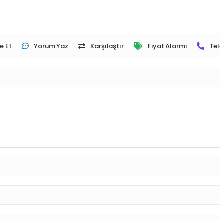
e Et
Yorum Yaz
Karşılaştır
Fiyat Alarmı
Tel