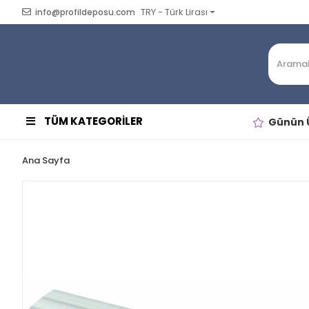
TRY - Türk Lirası
info@profildeposu.com
TÜM KATEGORİLER
Günün Ü
Ana Sayfa