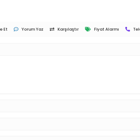
e Et
Yorum Yaz
Karşılaştır
Fiyat Alarmı
Tel