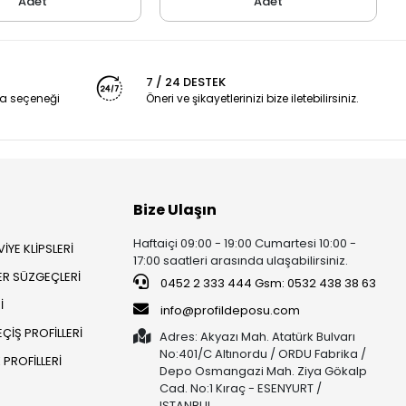
Adet
Adet
7 / 24 DESTEK
a seçeneği
Öneri ve şikayetlerinizi bize iletebilirsiniz.
Bize Ulaşın
Haftaiçi 09:00 - 19:00 Cumartesi 10:00 -
İYE KLİPSLERİ
17:00 saatleri arasında ulaşabilirsiniz.
ER SÜZGEÇLERİ
0452 2 333 444 Gsm: 0532 438 38 63
İ
info@profildeposu.com
ÇİŞ PROFİLLERİ
Adres: Akyazı Mah. Atatürk Bulvarı
No:401/C Altınordu / ORDU Fabrika /
PROFİLLERİ
Depo Osmangazi Mah. Ziya Gökalp
Cad. No:1 Kıraç - ESENYURT /
ISTANBUL