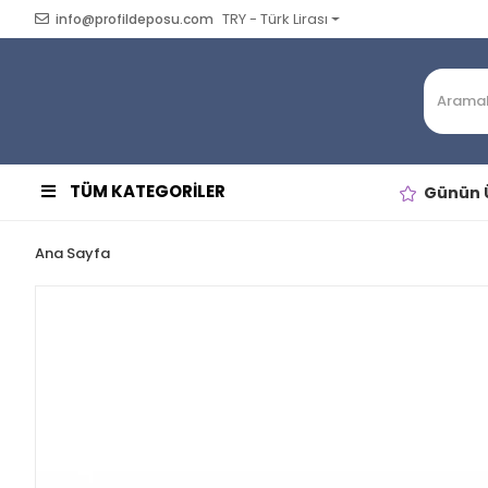
TRY - Türk Lirası
info@profildeposu.com
TÜM KATEGORİLER
Günün Ü
Ana Sayfa