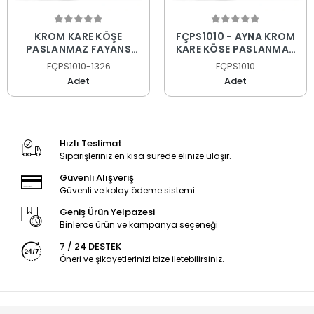
KROM KARE KÖŞE
FÇPS1010 - AYNA KROM
PASLANMAZ FAYANS
KARE KÖŞE PASLANMAZ
PROFİLİ
FAYANS PROFİLİ
FÇPS1010-1326
FÇPS1010
Adet
Adet
Hızlı Teslimat
Siparişleriniz en kısa sürede elinize ulaşır.
Güvenli Alışveriş
Güvenli ve kolay ödeme sistemi
Geniş Ürün Yelpazesi
Binlerce ürün ve kampanya seçeneği
7 / 24 DESTEK
Öneri ve şikayetlerinizi bize iletebilirsiniz.