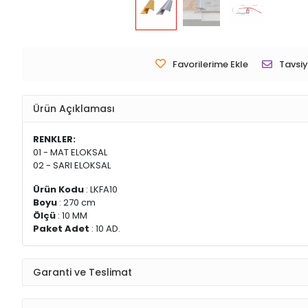
Favorilerime Ekle
Tavsiy
Ürün Açıklaması
RENKLER:
01 - MAT ELOKSAL
02 - SARI ELOKSAL
Ürün Kodu
: LKFA10
Boyu
: 270 cm
Ölçü
: 10 MM
Paket Adet
: 10 AD.
Garanti ve Teslimat