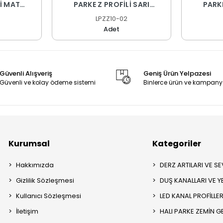
Lİ MAT
PARKE Z PROFİLİ SARI
PARKE
 CM
ELOKSAL 270 CM
EL
LPZZ10-02
Adet
Güvenli Alışveriş
Geniş Ürün Yelpazesi
Güvenli ve kolay ödeme sistemi
Binlerce ürün ve kampany
Kurumsal
Kategoriler
Hakkımızda
DERZ ARTILARI VE SEV
Gizlilik Sözleşmesi
DUŞ KANALLARI VE Y
Kullanıcı Sözleşmesi
LED KANAL PROFİLLER
İletişim
HALI PARKE ZEMİN GE