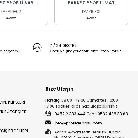
 Z PROFİLİ SARI
PARKE Z PROFİLİ MAT
OKSAL 270 CM
ELOKSAL 270 CM
LPZP10-02
LPZZ10-01
Adet
Adet
7 / 24 DESTEK
a seçeneği
Öneri ve şikayetlerinizi bize iletebilirsiniz.
Bize Ulaşın
Haftaiçi 09:00 - 19:00 Cumartesi 10:00 -
İYE KLİPSLERİ
17:00 saatleri arasında ulaşabilirsiniz.
ER SÜZGEÇLERİ
0452 2 333 444 Gsm: 0532 438 38 63
İ
info@profildeposu.com
ÇİŞ PROFİLLERİ
Adres: Akyazı Mah. Atatürk Bulvarı
No:401/C Altınordu / ORDU Fabrika /