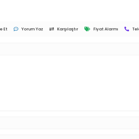
e Et
Yorum Yaz
Karşılaştır
Fiyat Alarmı
Tel