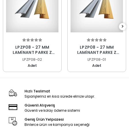
LPZP08 - 27 MM
LPZP08 - 27 MM
LAMİNANT PARKE Z
LAMİNANT PARKE Z
PROFİLİ SARI ELOKSAL
PROFİLİ MAT ELOKSAL
LPZP08-02
LPZP08-01
270 CM
270 CM
Adet
Adet
Hızlı Teslimat
Siparişleriniz en kısa sürede elinize ulaşır.
Güvenli Alışveriş
Güvenli ve kolay ödeme sistemi
Geniş Ürün Yelpazesi
Binlerce ürün ve kampanya seçeneği