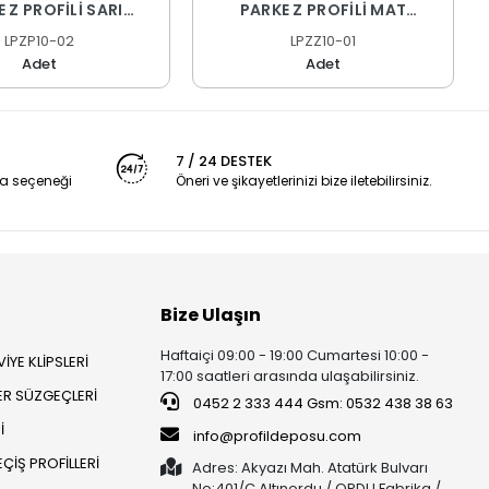
 Z PROFİLİ SARI
PARKE Z PROFİLİ MAT
OKSAL 270 CM
ELOKSAL 270 CM
LPZP10-02
LPZZ10-01
Adet
Adet
7 / 24 DESTEK
a seçeneği
Öneri ve şikayetlerinizi bize iletebilirsiniz.
Bize Ulaşın
Haftaiçi 09:00 - 19:00 Cumartesi 10:00 -
İYE KLİPSLERİ
17:00 saatleri arasında ulaşabilirsiniz.
ER SÜZGEÇLERİ
0452 2 333 444 Gsm: 0532 438 38 63
İ
info@profildeposu.com
ÇİŞ PROFİLLERİ
Adres: Akyazı Mah. Atatürk Bulvarı
No:401/C Altınordu / ORDU Fabrika /