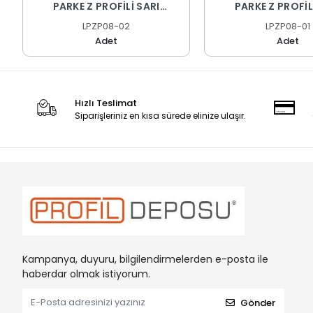
PARKE Z PROFİLİ SARI
PARKE Z PROFİ
ELOKSAL 270 CM
ELOKSAL 270
LPZP08-02
LPZP08-01
Adet
Adet
Hızlı Teslimat
Siparişleriniz en kısa sürede elinize ulaşır.
Kampanya, duyuru, bilgilendirmelerden e-posta ile
haberdar olmak istiyorum.
Gönder