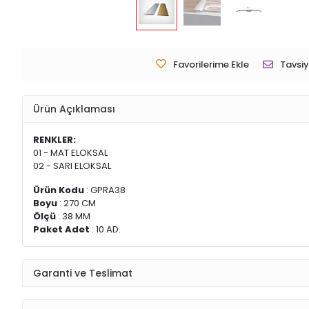
Favorilerime Ekle
Tavsiy
Ürün Açıklaması
RENKLER:
01 - MAT ELOKSAL
02 - SARI ELOKSAL
Ürün Kodu
: GPRA38
Boyu
: 270 CM
Ölçü
: 38 MM
Paket Adet
: 10 AD.
Garanti ve Teslimat