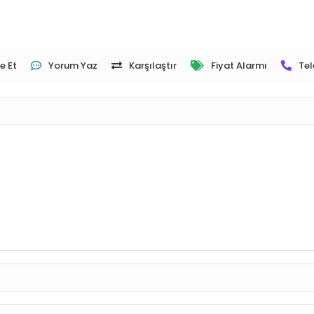
e Et
Yorum Yaz
Karşılaştır
Fiyat Alarmı
Tel