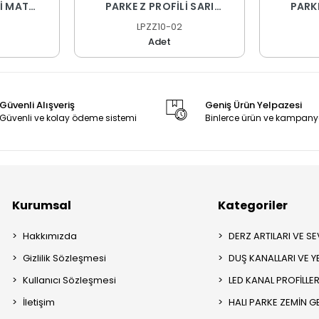
Lİ MAT
PARKE Z PROFİLİ SARI
PARKE
 CM
ELOKSAL 270 CM
EL
LPZZ10-02
Adet
Güvenli Alışveriş
Geniş Ürün Yelpazesi
Güvenli ve kolay ödeme sistemi
Binlerce ürün ve kampany
Kurumsal
Kategoriler
Hakkımızda
DERZ ARTILARI VE SEV
Gizlilik Sözleşmesi
DUŞ KANALLARI VE Y
Kullanıcı Sözleşmesi
LED KANAL PROFİLLER
İletişim
HALI PARKE ZEMİN GE