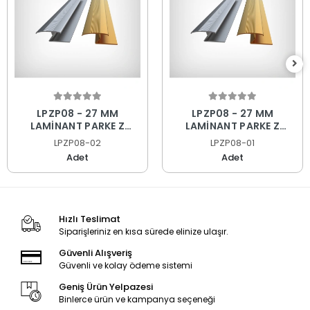
LPZP08 - 27 MM
LPZP08 - 27 MM
LAMİNANT PARKE Z
LAMİNANT PARKE Z
PROFİLİ SARI ELOKSAL
PROFİLİ MAT ELOKSAL
LPZP08-02
LPZP08-01
270 CM
270 CM
Adet
Adet
Hızlı Teslimat
Siparişleriniz en kısa sürede elinize ulaşır.
Güvenli Alışveriş
Güvenli ve kolay ödeme sistemi
Geniş Ürün Yelpazesi
Binlerce ürün ve kampanya seçeneği