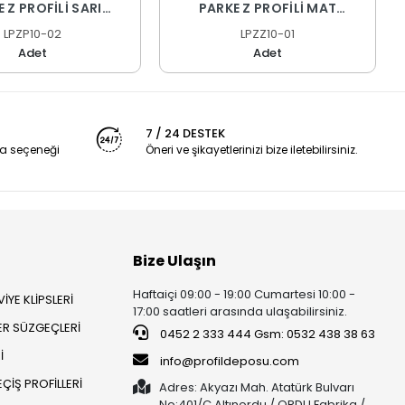
 Z PROFİLİ SARI
PARKE Z PROFİLİ MAT
OKSAL 270 CM
ELOKSAL 270 CM
LPZP10-02
LPZZ10-01
Adet
Adet
7 / 24 DESTEK
a seçeneği
Öneri ve şikayetlerinizi bize iletebilirsiniz.
Bize Ulaşın
Haftaiçi 09:00 - 19:00 Cumartesi 10:00 -
İYE KLİPSLERİ
17:00 saatleri arasında ulaşabilirsiniz.
ER SÜZGEÇLERİ
0452 2 333 444 Gsm: 0532 438 38 63
İ
info@profildeposu.com
ÇİŞ PROFİLLERİ
Adres: Akyazı Mah. Atatürk Bulvarı
No:401/C Altınordu / ORDU Fabrika /