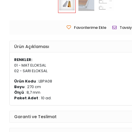
Favorilerime Ekle
Tavsiy
Ürün Açıklaması
RENKLER:
01 - MAT ELOKSAL
02 - SARI ELOKSAL
Ürün Kodu
: LBPA08
Boyu
: 270 cm
Ölçü
: 8,7 mm
Paket Adet
: 10 ad.
Garanti ve Teslimat