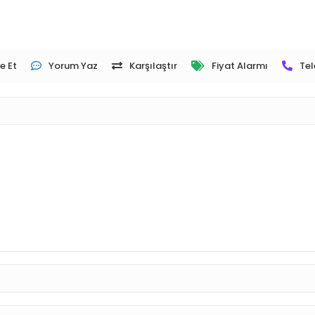
e Et
Yorum Yaz
Karşılaştır
Fiyat Alarmı
Tel