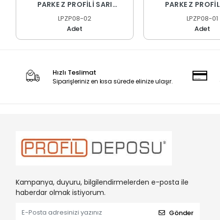
PARKE Z PROFİLİ SARI
PARKE Z PROFİ
ELOKSAL 270 CM
ELOKSAL 270
LPZP08-02
LPZP08-01
Adet
Adet
Hızlı Teslimat
Siparişleriniz en kısa sürede elinize ulaşır.
Kampanya, duyuru, bilgilendirmelerden e-posta ile
haberdar olmak istiyorum.
Gönder