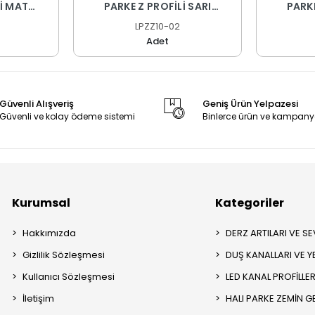
Lİ MAT
PARKE Z PROFİLİ SARI
PARKE
 CM
ELOKSAL 270 CM
EL
LPZZ10-02
Adet
Güvenli Alışveriş
Geniş Ürün Yelpazesi
Güvenli ve kolay ödeme sistemi
Binlerce ürün ve kampany
Kurumsal
Kategoriler
Hakkımızda
DERZ ARTILARI VE SEV
Gizlilik Sözleşmesi
DUŞ KANALLARI VE Y
Kullanıcı Sözleşmesi
LED KANAL PROFİLLER
İletişim
HALI PARKE ZEMİN GE