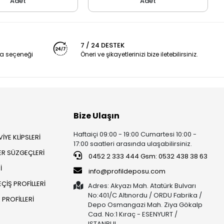
Adet
Adet
7 / 24 DESTEK
a seçeneği
Öneri ve şikayetlerinizi bize iletebilirsiniz.
Bize Ulaşın
Haftaiçi 09:00 - 19:00 Cumartesi 10:00 -
İYE KLİPSLERİ
17:00 saatleri arasında ulaşabilirsiniz.
ER SÜZGEÇLERİ
0452 2 333 444 Gsm: 0532 438 38 63
İ
info@profildeposu.com
ÇİŞ PROFİLLERİ
Adres: Akyazı Mah. Atatürk Bulvarı
No:401/C Altınordu / ORDU Fabrika /
PROFİLLERİ
Depo Osmangazi Mah. Ziya Gökalp
Cad. No:1 Kıraç - ESENYURT /
ISTANBUL