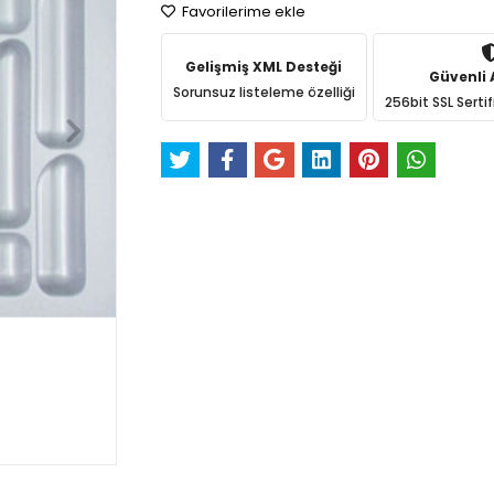
Favorilerime ekle
Gelişmiş XML Desteği
Güvenli A
Sorunsuz listeleme özelliği
256bit SSL Sertif