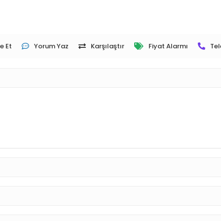
e Et
Yorum Yaz
Karşılaştır
Fiyat Alarmı
Tel