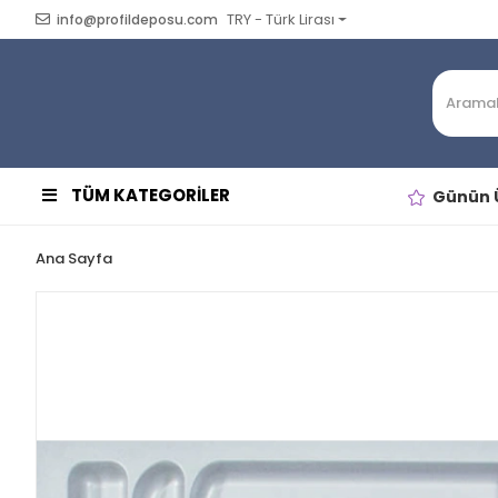
TRY - Türk Lirası
info@profildeposu.com
TÜM KATEGORİLER
Günün Ü
Ana Sayfa