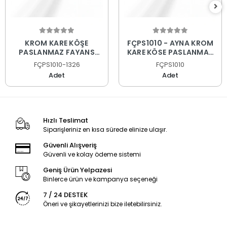
KROM KARE KÖŞE
FÇPS1010 - AYNA KROM
PASLANMAZ FAYANS
KARE KÖŞE PASLANMAZ
PROFİLİ
FAYANS PROFİLİ
FÇPS1010-1326
FÇPS1010
Adet
Adet
Hızlı Teslimat
Siparişleriniz en kısa sürede elinize ulaşır.
Güvenli Alışveriş
Güvenli ve kolay ödeme sistemi
Geniş Ürün Yelpazesi
Binlerce ürün ve kampanya seçeneği
7 / 24 DESTEK
Öneri ve şikayetlerinizi bize iletebilirsiniz.