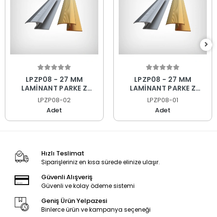
LPZP08 - 27 MM
LPZP08 - 27 MM
LAMİNANT PARKE Z
LAMİNANT PARKE Z
PROFİLİ SARI ELOKSAL
PROFİLİ MAT ELOKSAL
LPZP08-02
LPZP08-01
270 CM
270 CM
Adet
Adet
Hızlı Teslimat
Siparişleriniz en kısa sürede elinize ulaşır.
Güvenli Alışveriş
Güvenli ve kolay ödeme sistemi
Geniş Ürün Yelpazesi
Binlerce ürün ve kampanya seçeneği