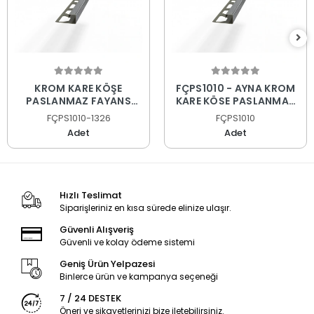
KROM KARE KÖŞE
FÇPS1010 - AYNA KROM
PASLANMAZ FAYANS
KARE KÖŞE PASLANMAZ
PROFİLİ
FAYANS PROFİLİ
FÇPS1010-1326
FÇPS1010
Adet
Adet
Hızlı Teslimat
Siparişleriniz en kısa sürede elinize ulaşır.
Güvenli Alışveriş
Güvenli ve kolay ödeme sistemi
Geniş Ürün Yelpazesi
Binlerce ürün ve kampanya seçeneği
7 / 24 DESTEK
Öneri ve şikayetlerinizi bize iletebilirsiniz.