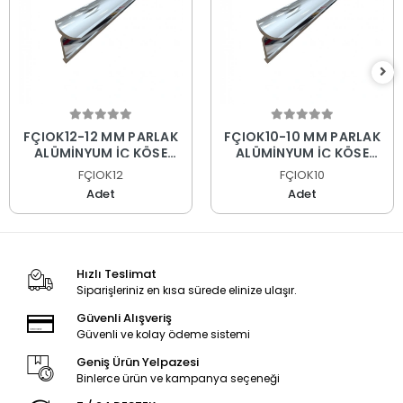
FÇIOK12-12 MM PARLAK
FÇIOK10-10 MM PARLAK
ALÜMİNYUM İÇ KÖŞE
ALÜMİNYUM İÇ KÖŞE
PROFİLİ
PROFİLİ
FÇIOK12
FÇIOK10
Adet
Adet
Hızlı Teslimat
Siparişleriniz en kısa sürede elinize ulaşır.
Güvenli Alışveriş
Güvenli ve kolay ödeme sistemi
Geniş Ürün Yelpazesi
Binlerce ürün ve kampanya seçeneği