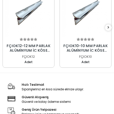
FÇIOK12-12 MM PARLAK
FÇIOK10-10 MM PARLAK
ALÜMİNYUM İÇ KÖŞE
ALÜMİNYUM İÇ KÖŞE
PROFİLİ
PROFİLİ
FÇIOK12
FÇIOK10
Adet
Adet
Hızlı Teslimat
Siparişleriniz en kısa sürede elinize ulaşır.
Güvenli Alışveriş
Güvenli ve kolay ödeme sistemi
Geniş Ürün Yelpazesi