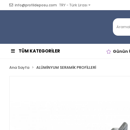
TRY - Türk Lirası
info@profildeposu.com
TÜM KATEGORİLER
Günün Ü
Ana Sayfa
ALÜMİNYUM SERAMİK PROFİLLERİ