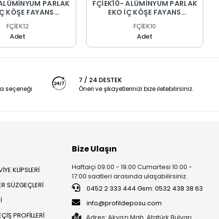
 ALÜMİNYUM PARLAK
FÇİEK10- ALÜMİNYUM PARLAK
İÇ KÖŞE FAYANS
EKO İÇ KÖŞE FAYANS
İLLERİ 270 CM
PROFİLLERİ 270 CM
FÇİEK12
FÇİEK10
Adet
Adet
7 / 24 DESTEK
a seçeneği
Öneri ve şikayetlerinizi bize iletebilirsiniz.
Bize Ulaşın
Haftaiçi 09:00 - 19:00 Cumartesi 10:00 -
İYE KLİPSLERİ
17:00 saatleri arasında ulaşabilirsiniz.
ER SÜZGEÇLERİ
0452 2 333 444 Gsm: 0532 438 38 63
İ
info@profildeposu.com
ÇİŞ PROFİLLERİ
Adres: Akyazı Mah. Atatürk Bulvarı