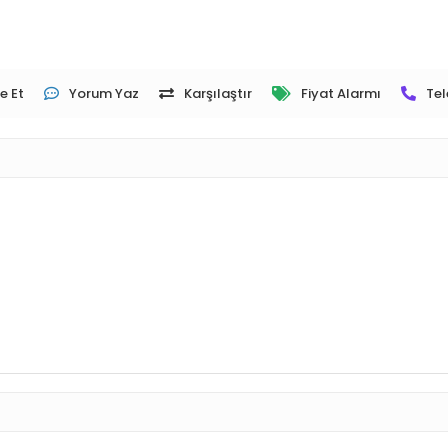
e Et
Yorum Yaz
Karşılaştır
Fiyat Alarmı
Tel