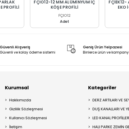
PARLAK
FÇIO12-12 MM ALÜMİNYUM İÇ
FÇİEK12-
E PROFİLİ
KÖŞE PROFİLİ
EKO 
PROF
FÇIO12
Adet
Güvenli Alışveriş
Geniş Ürün Yelpazesi
Güvenli ve kolay ödeme sistemi
Binlerce ürün ve kampany
Kurumsal
Kategoriler
Hakkımızda
DERZ ARTILARI VE SEV
Gizlilik Sözleşmesi
DUŞ KANALLARI VE Y
Kullanıcı Sözleşmesi
LED KANAL PROFİLLER
İletişim
HALI PARKE ZEMİN GE