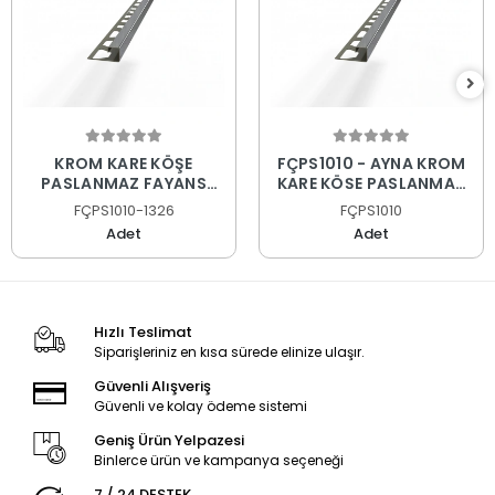
KROM KARE KÖŞE
FÇPS1010 - AYNA KROM
PASLANMAZ FAYANS
KARE KÖŞE PASLANMAZ
PROFİLİ
FAYANS PROFİLİ
FÇPS1010-1326
FÇPS1010
Adet
Adet
Hızlı Teslimat
Siparişleriniz en kısa sürede elinize ulaşır.
Güvenli Alışveriş
Güvenli ve kolay ödeme sistemi
Geniş Ürün Yelpazesi
Binlerce ürün ve kampanya seçeneği
7 / 24 DESTEK