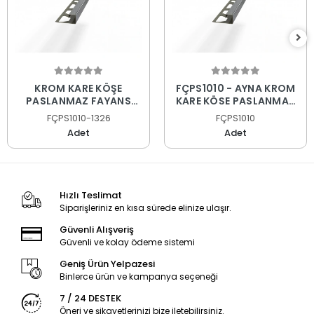
KROM KARE KÖŞE
FÇPS1010 - AYNA KROM
PASLANMAZ FAYANS
KARE KÖŞE PASLANMAZ
PROFİLİ
FAYANS PROFİLİ
FÇPS1010-1326
FÇPS1010
Adet
Adet
Hızlı Teslimat
Siparişleriniz en kısa sürede elinize ulaşır.
Güvenli Alışveriş
Güvenli ve kolay ödeme sistemi
Geniş Ürün Yelpazesi
Binlerce ürün ve kampanya seçeneği
7 / 24 DESTEK
Öneri ve şikayetlerinizi bize iletebilirsiniz.