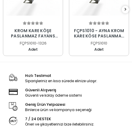
KROM KARE KÖŞE
FÇPS1010 - AYNA KROM
PASLANMAZ FAYANS
KARE KÖŞE PASLANMAZ
PROFİLİ
FAYANS PROFİLİ
FÇPS1010-1326
FÇPS1010
Adet
Adet
Hızlı Teslimat
Siparişleriniz en kısa sürede elinize ulaşır.
Güvenli Alışveriş
Güvenli ve kolay ödeme sistemi
Geniş Ürün Yelpazesi
Binlerce ürün ve kampanya seçeneği
7 / 24 DESTEK
Öneri ve şikayetlerinizi bize iletebilirsiniz.