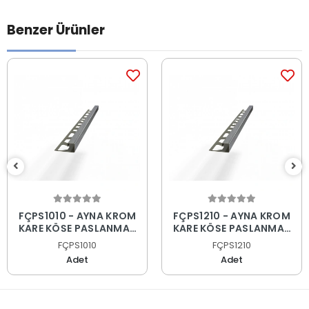
Benzer Ürünler
FÇPS1010 - AYNA KROM
FÇPS1210 - AYNA KROM
KARE KÖŞE PASLANMAZ
KARE KÖŞE PASLANMAZ
FAYANS PROFİLİ
FAYANS PROFİLİ
FÇPS1010
FÇPS1210
Adet
Adet