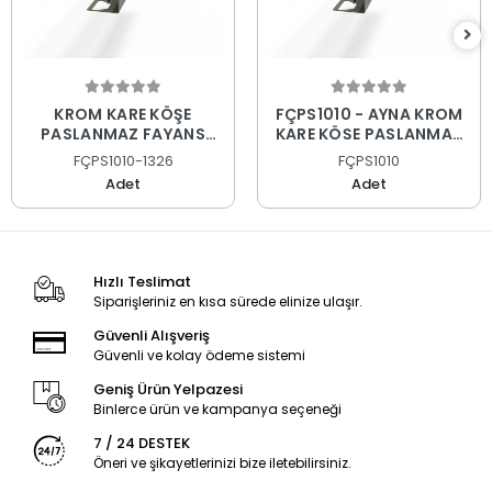
KROM KARE KÖŞE
FÇPS1010 - AYNA KROM
PASLANMAZ FAYANS
KARE KÖŞE PASLANMAZ
PROFİLİ
FAYANS PROFİLİ
FÇPS1010-1326
FÇPS1010
Adet
Adet
Hızlı Teslimat
Siparişleriniz en kısa sürede elinize ulaşır.
Güvenli Alışveriş
Güvenli ve kolay ödeme sistemi
Geniş Ürün Yelpazesi
Binlerce ürün ve kampanya seçeneği
7 / 24 DESTEK
Öneri ve şikayetlerinizi bize iletebilirsiniz.