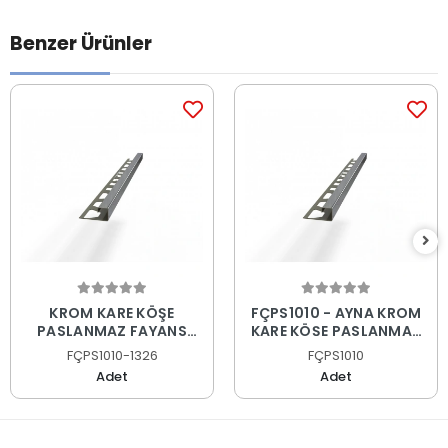
Benzer Ürünler
KROM KARE KÖŞE
FÇPS1010 - AYNA KROM
PASLANMAZ FAYANS
KARE KÖŞE PASLANMAZ
PROFİLİ
FAYANS PROFİLİ
FÇPS1010-1326
FÇPS1010
Adet
Adet