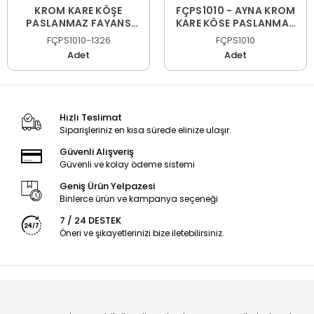
KROM KARE KÖŞE
FÇPS1010 - AYNA KROM
PASLANMAZ FAYANS
KARE KÖŞE PASLANMAZ
PROFİLİ
FAYANS PROFİLİ
FÇPS1010-1326
FÇPS1010
Adet
Adet
Hızlı Teslimat
Siparişleriniz en kısa sürede elinize ulaşır.
Güvenli Alışveriş
Güvenli ve kolay ödeme sistemi
Geniş Ürün Yelpazesi
Binlerce ürün ve kampanya seçeneği
7 / 24 DESTEK
Öneri ve şikayetlerinizi bize iletebilirsiniz.