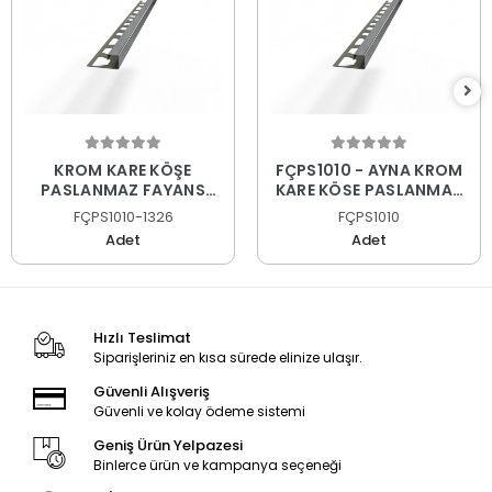
KROM KARE KÖŞE
FÇPS1010 - AYNA KROM
PASLANMAZ FAYANS
KARE KÖŞE PASLANMAZ
PROFİLİ
FAYANS PROFİLİ
FÇPS1010-1326
FÇPS1010
Adet
Adet
Hızlı Teslimat
Siparişleriniz en kısa sürede elinize ulaşır.
Güvenli Alışveriş
Güvenli ve kolay ödeme sistemi
Geniş Ürün Yelpazesi
Binlerce ürün ve kampanya seçeneği