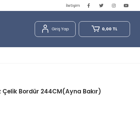
İletişim
Giriş Yap
0,00 TL
Çelik Bordür 244CM(Ayna Bakır)