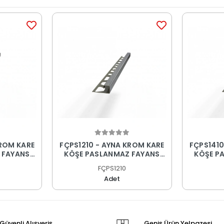
KROM KARE
FÇPS1210 - AYNA KROM KARE
FÇPS1410
 FAYANS
KÖŞE PASLANMAZ FAYANS
KÖŞE P
PROFİLİ
FÇPS1210
Adet
Güvenli Alışveriş
Geniş Ürün Yelpazesi