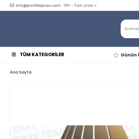
TRY - Türk Lirası
info@profildeposu.com
TÜM KATEGORİLER
Günün Ü
Ana Sayfa