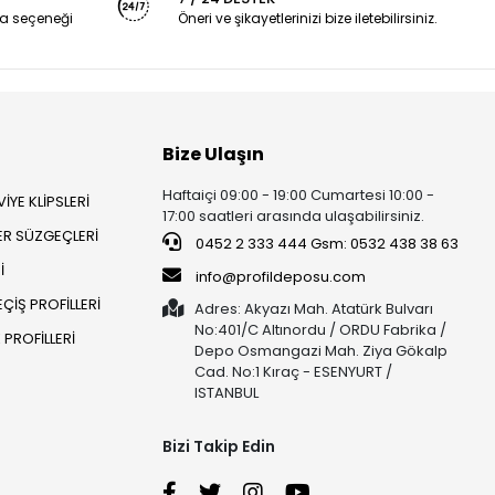
a seçeneği
Öneri ve şikayetlerinizi bize iletebilirsiniz.
Bize Ulaşın
Haftaiçi 09:00 - 19:00 Cumartesi 10:00 -
İYE KLİPSLERİ
17:00 saatleri arasında ulaşabilirsiniz.
ER SÜZGEÇLERİ
0452 2 333 444 Gsm: 0532 438 38 63
İ
info@profildeposu.com
ÇİŞ PROFİLLERİ
Adres: Akyazı Mah. Atatürk Bulvarı
No:401/C Altınordu / ORDU Fabrika /
PROFİLLERİ
Depo Osmangazi Mah. Ziya Gökalp
Cad. No:1 Kıraç - ESENYURT /
ISTANBUL
Bizi Takip Edin