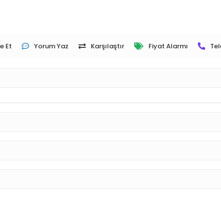
e Et
Yorum Yaz
Karşılaştır
Fiyat Alarmı
Tel