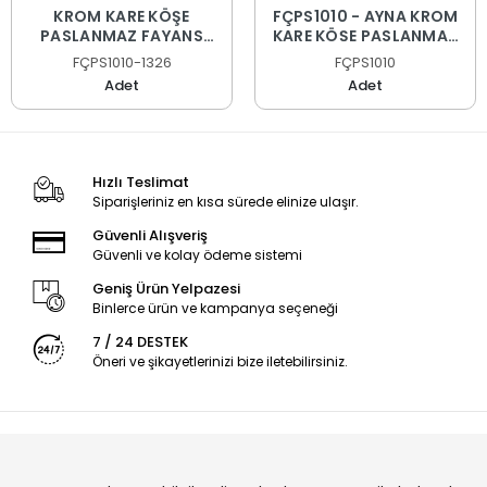
KROM KARE KÖŞE
FÇPS1010 - AYNA KROM
PASLANMAZ FAYANS
KARE KÖŞE PASLANMAZ
PROFİLİ
FAYANS PROFİLİ
FÇPS1010-1326
FÇPS1010
Adet
Adet
Hızlı Teslimat
Siparişleriniz en kısa sürede elinize ulaşır.
Güvenli Alışveriş
Güvenli ve kolay ödeme sistemi
Geniş Ürün Yelpazesi
Binlerce ürün ve kampanya seçeneği
7 / 24 DESTEK
Öneri ve şikayetlerinizi bize iletebilirsiniz.