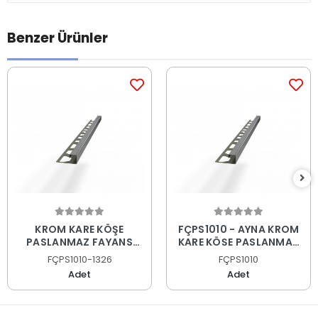
Benzer Ürünler
KROM KARE KÖŞE
FÇPS1010 - AYNA KROM
PASLANMAZ FAYANS
KARE KÖŞE PASLANMAZ
PROFİLİ
FAYANS PROFİLİ
FÇPS1010-1326
FÇPS1010
Adet
Adet