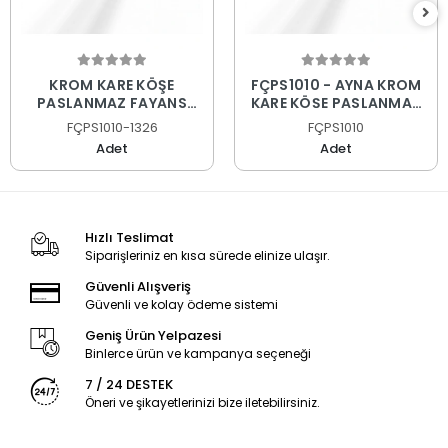
KROM KARE KÖŞE
FÇPS1010 - AYNA KROM
PASLANMAZ FAYANS
KARE KÖŞE PASLANMAZ
PROFİLİ
FAYANS PROFİLİ
FÇPS1010-1326
FÇPS1010
Adet
Adet
Hızlı Teslimat
Siparişleriniz en kısa sürede elinize ulaşır.
Güvenli Alışveriş
Güvenli ve kolay ödeme sistemi
Geniş Ürün Yelpazesi
Binlerce ürün ve kampanya seçeneği
7 / 24 DESTEK
Öneri ve şikayetlerinizi bize iletebilirsiniz.