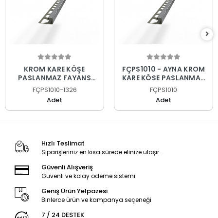
KROM KARE KÖŞE
FÇPS1010 - AYNA KROM
PASLANMAZ FAYANS
KARE KÖŞE PASLANMAZ
PROFİLİ
FAYANS PROFİLİ
FÇPS1010-1326
FÇPS1010
Adet
Adet
Hızlı Teslimat
Siparişleriniz en kısa sürede elinize ulaşır.
Güvenli Alışveriş
Güvenli ve kolay ödeme sistemi
Geniş Ürün Yelpazesi
Binlerce ürün ve kampanya seçeneği
7 / 24 DESTEK