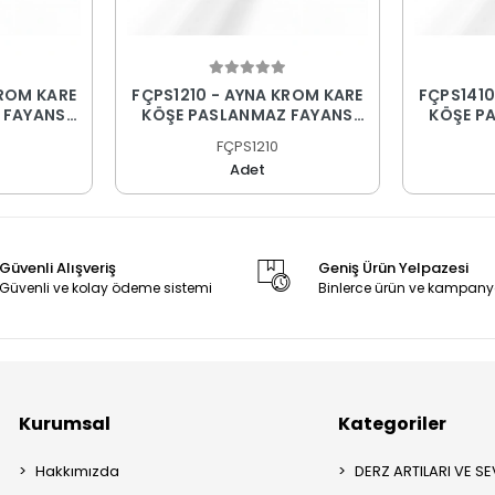
KROM KARE
FÇPS1210 - AYNA KROM KARE
FÇPS1410
 FAYANS
KÖŞE PASLANMAZ FAYANS
KÖŞE P
PROFİLİ
FÇPS1210
Adet
Güvenli Alışveriş
Geniş Ürün Yelpazesi
Güvenli ve kolay ödeme sistemi
Binlerce ürün ve kampany
Kurumsal
Kategoriler
Hakkımızda
DERZ ARTILARI VE SEV