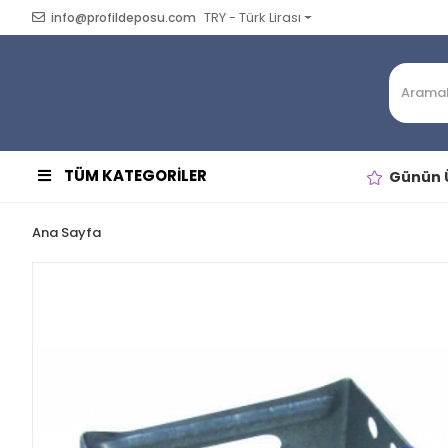
TRY - Türk Lirası
info@profildeposu.com
TÜM KATEGORİLER
Günün Ü
Ana Sayfa