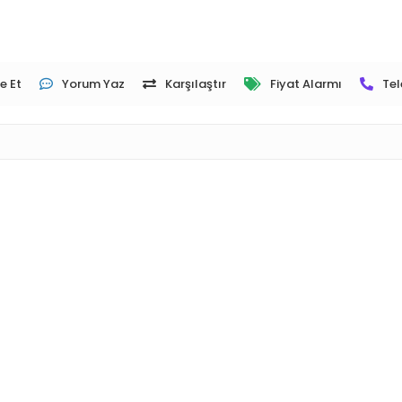
e Et
Yorum Yaz
Karşılaştır
Fiyat Alarmı
Tel