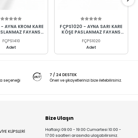
 - AYNA KROM KARE
FÇPS1020 - AYNA SARI KARE
ASLANMAZ FAYANS
KÖŞE PASLANMAZ FAYANS
PROFİLİ
PROFİLİ
FÇPS1410
FÇPS1020
Adet
Adet
7 / 24 DESTEK
a seçeneği
Öneri ve şikayetlerinizi bize iletebilirsiniz.
Bize Ulaşın
Haftaiçi 09:00 - 19:00 Cumartesi 10:00 -
İYE KLİPSLERİ
17:00 saatleri arasında ulaşabilirsiniz.