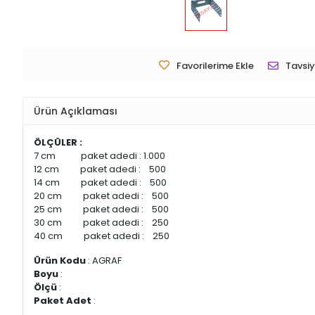
Favorilerime Ekle
Tavsiy
Ürün Açıklaması
ÖLÇÜLER :
7 cm paket adedi : 1.000
12 cm paket adedi : 500
14 cm paket adedi : 500
20 cm paket adedi : 500
25 cm paket adedi : 500
30 cm paket adedi : 250
40 cm paket adedi : 250
Ürün Kodu
: AGRAF
Boyu
:
Ölçü
:
Paket Adet
: