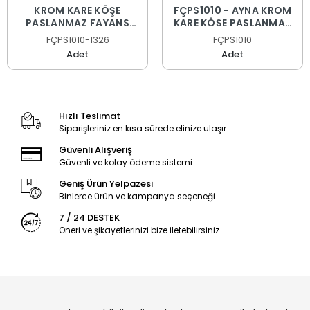
KROM KARE KÖŞE
FÇPS1010 - AYNA KROM
PASLANMAZ FAYANS
KARE KÖŞE PASLANMAZ
PROFİLİ
FAYANS PROFİLİ
FÇPS1010-1326
FÇPS1010
Adet
Adet
Hızlı Teslimat
Siparişleriniz en kısa sürede elinize ulaşır.
Güvenli Alışveriş
Güvenli ve kolay ödeme sistemi
Geniş Ürün Yelpazesi
Binlerce ürün ve kampanya seçeneği
7 / 24 DESTEK
Öneri ve şikayetlerinizi bize iletebilirsiniz.